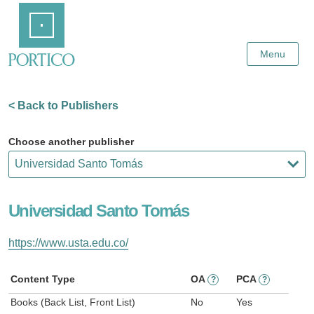
Skip
Home
to
Main
Content
Menu
< Back to Publishers
Choose another publisher
Universidad Santo Tomás
https://www.usta.edu.co/
Content Type
OA
PCA
?
?
Books (Back List, Front List)
No
Yes