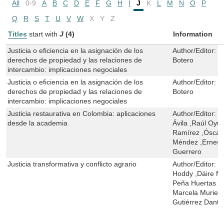
All
0-9
A
B
C
D
E
F
G
H
I
J
K
L
M
N
O
P
Q
R
S
T
U
V
W
X
Y
Z
Titles
start with
J
(4)
Information
Justicia o eficiencia en la asignación de los
Author/Editor:
D
derechos de propiedad y las relaciones de
Botero
intercambio: implicaciones negociales
Justicia o eficiencia en la asignación de los
Author/Editor:
D
derechos de propiedad y las relaciones de
Botero
intercambio: implicaciones negociales
Justicia restaurativa en Colombia: aplicaciones
Author/Editor:
Á
desde la academia
Ávila ,Raúl Oyu
Ramírez ,Óscar
Méndez ,Ernest
Guerrero
Justicia transformativa y conflicto agrario
Author/Editor:
J
Hoddy ,Dáire McG
Peña Huertas ,I
Marcela Muriel 
Gutiérrez Danto