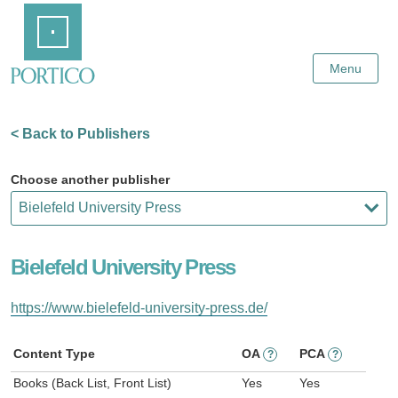
Skip
Home
to
Main
Content
Menu
< Back to Publishers
Choose another publisher
Bielefeld University Press
https://www.bielefeld-university-press.de/
Content Type
OA
PCA
?
?
Books (Back List, Front List)
Yes
Yes