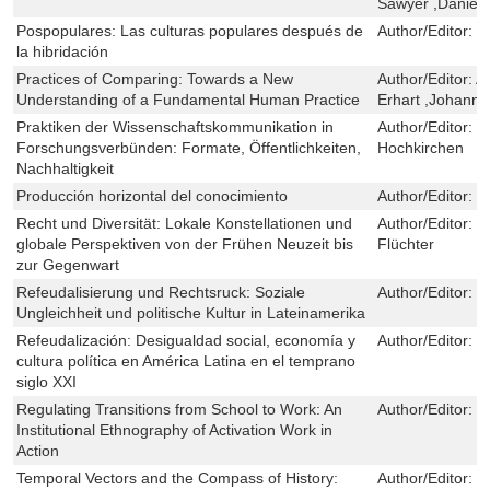
Sawyer ,Daniel 
Pospopulares: Las culturas populares después de
Author/Editor:
P
la hibridación
Practices of Comparing: Towards a New
Author/Editor:
A
Understanding of a Fundamental Human Practice
Erhart ,Johann
Praktiken der Wissenschaftskommunikation in
Author/Editor:
M
Forschungsverbünden: Formate, Öffentlichkeiten,
Hochkirchen
Nachhaltigkeit
Producción horizontal del conocimiento
Author/Editor:
S
Recht und Diversität: Lokale Konstellationen und
Author/Editor:
C
globale Perspektiven von der Frühen Neuzeit bis
Flüchter
zur Gegenwart
Refeudalisierung und Rechtsruck: Soziale
Author/Editor:
O
Ungleichheit und politische Kultur in Lateinamerika
Refeudalización: Desigualdad social, economía y
Author/Editor:
O
cultura política en América Latina en el temprano
siglo XXI
Regulating Transitions from School to Work: An
Author/Editor:
S
Institutional Ethnography of Activation Work in
Action
Temporal Vectors and the Compass of History:
Author/Editor:
E