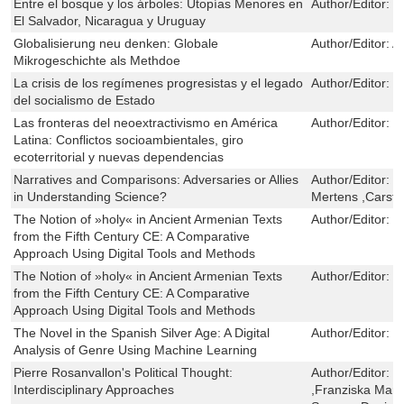
Entre el bosque y los árboles: Utopías Menores en
Author/Editor:
J
El Salvador, Nicaragua y Uruguay
Globalisierung neu denken: Globale
Author/Editor:
A
Mikrogeschichte als Methdoe
La crisis de los regímenes progresistas y el legado
Author/Editor:
K
del socialismo de Estado
Las fronteras del neoextractivismo en América
Author/Editor:
M
Latina: Conflictos socioambientales, giro
ecoterritorial y nuevas dependencias
Narratives and Comparisons: Adversaries or Allies
Author/Editor:
M
in Understanding Science?
Mertens ,Carste
The Notion of »holy« in Ancient Armenian Texts
Author/Editor:
T
from the Fifth Century CE: A Comparative
Approach Using Digital Tools and Methods
The Notion of »holy« in Ancient Armenian Texts
Author/Editor:
T
from the Fifth Century CE: A Comparative
Approach Using Digital Tools and Methods
The Novel in the Spanish Silver Age: A Digital
Author/Editor:
J
Analysis of Genre Using Machine Learning
Pierre Rosanvallon's Political Thought:
Author/Editor:
O
Interdisciplinary Approaches
,Franziska Mart