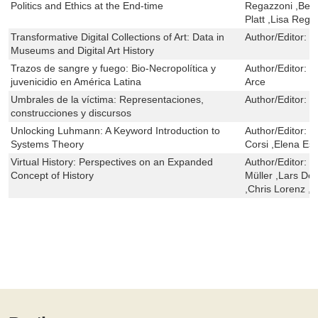
Politics and Ethics at the End-time
Regazzoni ,Berb
Platt ,Lisa Rega
Transformative Digital Collections of Art: Data in
Author/Editor:
S
Museums and Digital Art History
Trazos de sangre y fuego: Bio-Necropolítica y
Author/Editor:
J
juvenicidio en América Latina
Arce
Umbrales de la víctima: Representaciones,
Author/Editor:
L
construcciones y discursos
Unlocking Luhmann: A Keyword Introduction to
Author/Editor:
C
Systems Theory
Corsi ,Elena Es
Virtual History: Perspectives on an Expanded
Author/Editor:
L
Concept of History
Müller ,Lars Dei
,Chris Lorenz ,