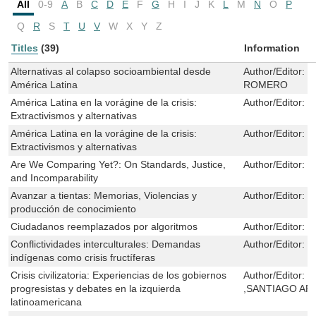
All
0-9
A
B
C
D
E
F
G
H
I
J
K
L
M
N
O
P
Q
R
S
T
U
V
W
X
Y
Z
Titles
(39)
Information
Alternativas al colapso socioambiental desde
Author/Editor:
L
América Latina
ROMERO
América Latina en la vorágine de la crisis:
Author/Editor:
H
Extractivismos y alternativas
América Latina en la vorágine de la crisis:
Author/Editor:
H
Extractivismos y alternativas
Are We Comparing Yet?: On Standards, Justice,
Author/Editor:
H
and Incomparability
Avanzar a tientas: Memorias, Violencias y
Author/Editor:
P
producción de conocimiento
Ciudadanos reemplazados por algoritmos
Author/Editor:
N
Conflictividades interculturales: Demandas
Author/Editor:
C
indígenas como crisis fructíferas
Crisis civilizatoria: Experiencias de los gobiernos
Author/Editor:
E
progresistas y debates en la izquierda
,SANTIAGO A
latinoamericana