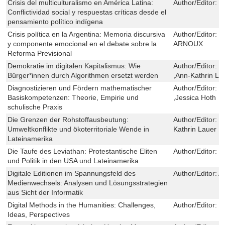
Crisis del multiculturalismo en América Latina:
Author/Editor:
C
Conflictividad social y respuestas críticas desde el
pensamiento político indígena
Crisis política en la Argentina: Memoria discursiva
Author/Editor:
E
y componente emocional en el debate sobre la
ARNOUX
Reforma Previsional
Demokratie im digitalen Kapitalismus: Wie
Author/Editor:
N
Bürger*innen durch Algorithmen ersetzt werden
,Ann-Kathrin La
Diagnostizieren und Fördern mathematischer
Author/Editor:
J
Basiskompetenzen: Theorie, Empirie und
,Jessica Hoth
schulische Praxis
Die Grenzen der Rohstoffausbeutung:
Author/Editor:
M
Umweltkonflikte und ökoterritoriale Wende in
Kathrin Lauer ,
Lateinamerika
Die Taufe des Leviathan: Protestantische Eliten
Author/Editor:
H
und Politik in den USA und Lateinamerika
Digitale Editionen im Spannungsfeld des
Author/Editor:
A
Medienwechsels: Analysen und Lösungsstrategien
aus Sicht der Informatik
Digital Methods in the Humanities: Challenges,
Author/Editor:
S
Ideas, Perspectives