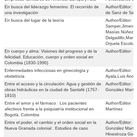
En busca del liderazgo femenino. El recorrido de
Author/Editor:
M
una investigación
de Sanz de San
En busca del lugar de la teoría
Author/Editor:
S
Samper,Jimena 
Masías Núñez,A
Delgadillo,Marí
Orjuela Escobar
En cuerpo y alma: Visiones del progreso y de la
Author/Editor:
Z
felicidad. Educación, cuerpo y orden social en
Colombia (1830-1990)
Enfermedades infecciosas en ginecología y
Author/Editor:
L
obstetricia
Ayala,Luis Andr
Entre el acceso y la circulación: Agua y gestión de
Author/Editor:
N
obras hidráulicas en la ciudad de Santafé (1757-
González Martí
1810)
Entre el amor y el fármaco.: Los pacientes
Author/Editor:
M
afectivos frente a la psiquiatría institucional en
Martínez
Bogotá, Colombia
Entre el poder, el cambio y el orden social en la
Author/Editor:
N
Nueva Granada colonial.: Estudios de caso
González Martí
Hinestroza Gon