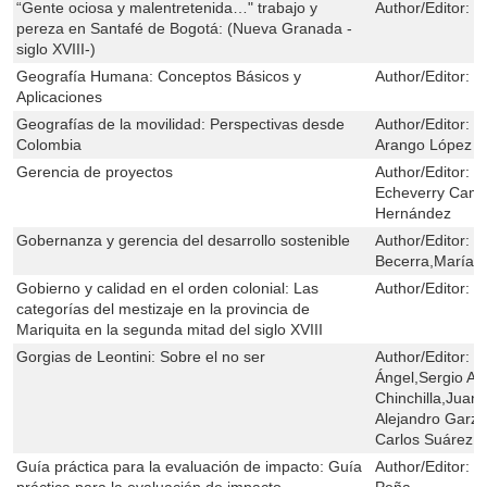
“Gente ociosa y malentretenida…" trabajo y
Author/Editor:
P
pereza en Santafé de Bogotá: (Nueva Granada -
siglo XVIII-)
Geografía Humana: Conceptos Básicos y
Author/Editor:
L
Aplicaciones
Geografías de la movilidad: Perspectivas desde
Author/Editor:
L
Colombia
Arango López
Gerencia de proyectos
Author/Editor:
J
Echeverry Camp
Hernández
Gobernanza y gerencia del desarrollo sostenible
Author/Editor:
M
Becerra,María A
Gobierno y calidad en el orden colonial: Las
Author/Editor:
K
categorías del mestizaje en la provincia de
Mariquita en la segunda mitad del siglo XVIII
Gorgias de Leontini: Sobre el no ser
Author/Editor:
S
Ángel,Sergio Ar
Chinchilla,Juan
Alejandro Garzó
Carlos Suárez,M
Guía práctica para la evaluación de impacto: Guía
Author/Editor:
R
práctica para la evaluación de impacto
Peña