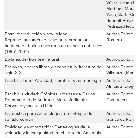
Vélez,Nelson F
Martínez,Marcel
Vega,María Cris
Bonnett Vélez,J
Pedraza,Héctor
Entre reproducción y sexualidad:
Author/Editor:
D
Representaciones del sistema reproductor
Romero
humano en textos escolares de ciencias naturales
(1967-2007)
Epifanía del hombre natural
Author/Editor:
E
Esclavos, negros libres y bogas en la literatura del
Author/Editor:
M
siglo XIX
Villamizar,María
Escribir al otro: Alteridad, literatura y antropología
Author/Editor:
M
Almeida ,Diego 
Escribir la ciudad: Crónicas urbanas de Carlos
Author/Editor:
A
Drummmond de Andrade, María Judite de
Cammaert
Carvalho y jacques Réda
Estadística para Arqueólogos: un enfoque de
Author/Editor:
R
sentido común
González Fern
Etnicidad y victimización: Genealogías de la
Author/Editor:
P
violencia y la indigenidad en el norte de Colombia