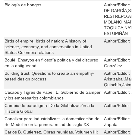
Biología de hongos
Author/Editor:
M
DE GARCÍA,SI
RESTREPO,AN
MOLANO,MART
TOQUICA,NATA
ESTUPIÑÁN
Birds of empire, birds of nation: A history of
Author/Editor:
C
science, economy, and conservation in United
States-Colombia relations
Boulê: Ensayos en filosofía política y del discurso
Author/Editor:
S
en la antigüedad
González
Building trust: Questions to create an empathy-
Author/Editor:
M
based design process
Aristizabal,Mar
Quinchía,Jaimie
Cacaos y Tigres de Papel: El Gobierno de Samper
Author/Editor:
A
y los empresarios colombianos
Cambio de paradigma: De la Globalización a la
Author/Editor:
H
Historia Global
Canalizar para industrializar:: la domesticación del
Author/Editor:
B
río Medellín en la primera mitad del siglo XX
Zapata
Carlos B. Gutierrez. Obras reunidas. Volumen III:
Author/Editor:
C