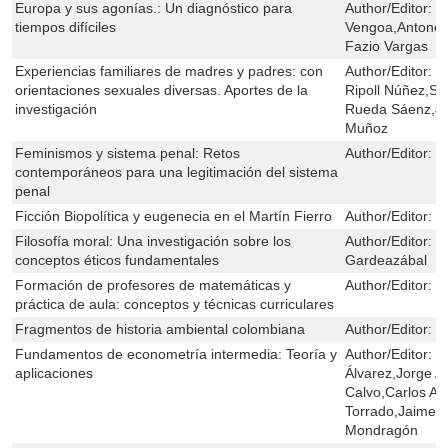
Europa y sus agonías.: Un diagnóstico para
Author/Editor:
H
tiempos difíciles
Vengoa,Antonell
Fazio Vargas
Experiencias familiares de madres y padres: con
Author/Editor:
E
orientaciones sexuales diversas. Aportes de la
Ripoll Núñez,Son
investigación
Rueda Sáenz,Jo
Muñoz
Feminismos y sistema penal: Retos
Author/Editor:
M
contemporáneos para una legitimación del sistema
penal
Ficción Biopolítica y eugenecia en el Martín Fierro
Author/Editor:
D
Filosofía moral: Una investigación sobre los
Author/Editor:
M
conceptos éticos fundamentales
Gardeazábal
Formación de profesores de matemáticas y
Author/Editor:
P
práctica de aula: conceptos y técnicas curriculares
Fragmentos de historia ambiental colombiana
Author/Editor:
C
Fundamentos de econometría intermedia: Teoría y
Author/Editor:
R
aplicaciones
Álvarez,Jorge 
Calvo,Carlos An
Torrado,Jaime A
Mondragón