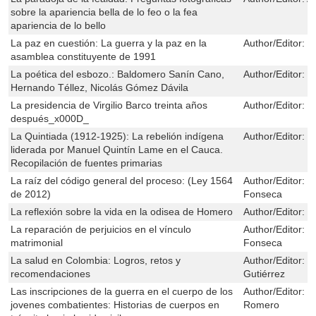
sobre la apariencia bella de lo feo o la fea
apariencia de lo bello
La paz en cuestión: La guerra y la paz en la
Author/Editor:
J
asamblea constituyente de 1991
La poética del esbozo.: Baldomero Sanín Cano,
Author/Editor:
E
Hernando Téllez, Nicolás Gómez Dávila
La presidencia de Virgilio Barco treinta años
Author/Editor:
C
después_x000D_
La Quintiada (1912-1925): La rebelión indígena
Author/Editor:
J
liderada por Manuel Quintín Lame en el Cauca.
Recopilación de fuentes primarias
La raíz del código general del proceso: (Ley 1564
Author/Editor:
M
de 2012)
Fonseca
La reflexión sobre la vida en la odisea de Homero
Author/Editor:
Á
La reparación de perjuicios en el vínculo
Author/Editor:
M
matrimonial
Fonseca
La salud en Colombia: Logros, retos y
Author/Editor:
Ó
recomendaciones
Gutiérrez
Las inscripciones de la guerra en el cuerpo de los
Author/Editor:
J
jovenes combatientes: Historias de cuerpos en
Romero