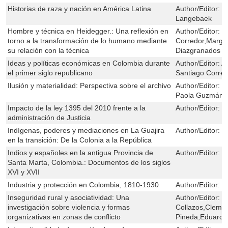
Historias de raza y nación en América Latina
Author/Editor:
C
Langebaek
Hombre y técnica en Heidegger.: Una reflexión en
Author/Editor:
M
torno a la transformación de lo humano mediante
Corredor,Marga
su relación con la técnica
Diazgranados
Ideas y políticas económicas en Colombia durante
Author/Editor:
A
el primer siglo republicano
Santiago Corre
Ilusión y materialidad: Perspectiva sobre el archivo
Author/Editor:
J
Paola Guzmán
Impacto de la ley 1395 del 2010 frente a la
Author/Editor:
H
administración de Justicia
Indígenas, poderes y mediaciones en La Guajira
Author/Editor:
J
en la transición: De la Colonia a la República
Indios y españoles en la antigua Provincia de
Author/Editor:
C
Santa Marta, Colombia.: Documentos de los siglos
XVI y XVII
Industria y protección en Colombia, 1810-1930
Author/Editor:
L
Inseguridad rural y asociatividad: Una
Author/Editor:
L
investigación sobre violencia y formas
Collazos,Cleme
organizativas en zonas de conflicto
Pineda,Eduardo 