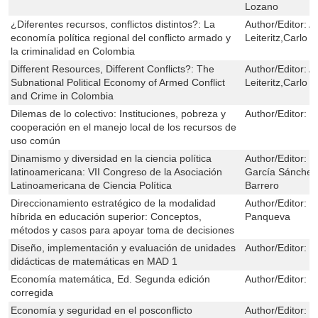
Lozano
¿Diferentes recursos, conflictos distintos?: La
Author/Editor:
A
economía política regional del conflicto armado y
Leiteritz,Carlo 
la criminalidad en Colombia
Different Resources, Different Conflicts?: The
Author/Editor:
A
Subnational Political Economy of Armed Conflict
Leiteritz,Carlo 
and Crime in Colombia
Dilemas de lo colectivo: Instituciones, pobreza y
Author/Editor:
J
cooperación en el manejo local de los recursos de
uso común
Dinamismo y diversidad en la ciencia política
Author/Editor:
F
latinoamericana: VII Congreso de la Asociación
García Sánchez,
Latinoamericana de Ciencia Política
Barrero
Direccionamiento estratégico de la modalidad
Author/Editor:
Á
híbrida en educación superior: Conceptos,
Panqueva
métodos y casos para apoyar toma de decisiones
Diseño, implementación y evaluación de unidades
Author/Editor:
P
didácticas de matemáticas en MAD 1
Economía matemática, Ed. Segunda edición
Author/Editor:
D
corregida
Economía y seguridad en el posconflicto
Author/Editor:
H