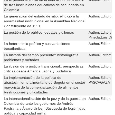
de tres instituciones educativas de secundaria en
Colombia
La generación del estado de sitio: el juicio a la
Author/Editor:
A
anormalidad institucional en la Asamblea Nacional
Constituyente de 1991
La gestión de lo público: debates y dilemas
Author/Editor:
C
Pineda,Luis Día
La heteronimia poética y sus variaciones
Author/Editor:
M
trasatlánticas
La historia del tiempo presente:: historiografía,
Author/Editor:
H
problemas y métodos
La ilusión de la justicia transicional:: perspectivas
Author/Editor:
Al
críticas desde América Latina y Sudáfrica
La implementación de la política de
Author/Editor:
J
abastecimiento alimentario de Bogotá en el sector
PASCAGAZA
mayorista de la comercialización de alimentos:
Restricciones y dificultades
La internacionalización de la paz y de la guerra en
Author/Editor:
S
Colombia durante los gobiernos de Andrés
Pastrana y Álvaro Uribe.: Búsqueda de legitimidad
política y capacidad militar