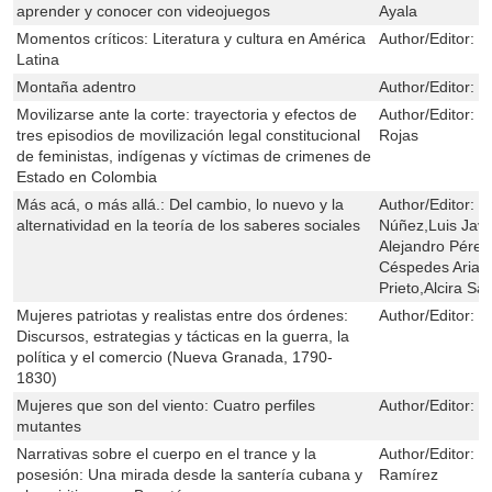
aprender y conocer con videojuegos
Ayala
Momentos críticos: Literatura y cultura en América
Author/Editor:
M
Latina
Montaña adentro
Author/Editor:
L
Movilizarse ante la corte: trayectoria y efectos de
Author/Editor:
N
tres episodios de movilización legal constitucional
Rojas
de feministas, indígenas y víctimas de crimenes de
Estado en Colombia
Más acá, o más allá.: Del cambio, lo nuevo y la
Author/Editor:
R
alternatividad en la teoría de los saberes sociales
Núñez,Luis Javi
Alejandro Pérez
Céspedes Arias
Prieto,Alcira S
Mujeres patriotas y realistas entre dos órdenes:
Author/Editor:
M
Discursos, estrategias y tácticas en la guerra, la
política y el comercio (Nueva Granada, 1790-
1830)
Mujeres que son del viento: Cuatro perfiles
Author/Editor:
V
mutantes
Narrativas sobre el cuerpo en el trance y la
Author/Editor:
L
posesión: Una mirada desde la santería cubana y
Ramírez