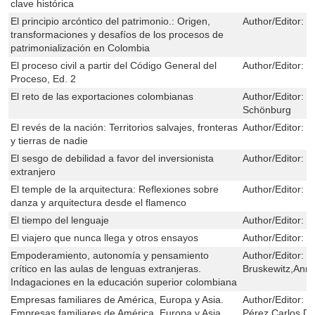
clave histórica
El principio arcóntico del patrimonio.: Origen,
Author/Editor:
M
transformaciones y desafíos de los procesos de
patrimonialización en Colombia
El proceso civil a partir del Código General del
Author/Editor:
H
Proceso, Ed. 2
El reto de las exportaciones colombianas
Author/Editor:
J
Schönburg
El revés de la nación: Territorios salvajes, fronteras
Author/Editor:
M
y tierras de nadie
El sesgo de debilidad a favor del inversionista
Author/Editor:
Y
extranjero
El temple de la arquitectura: Reflexiones sobre
Author/Editor:
L
danza y arquitectura desde el flamenco
El tiempo del lenguaje
Author/Editor:
O
El viajero que nunca llega y otros ensayos
Author/Editor:
E
Empoderamiento, autonomía y pensamiento
Author/Editor:
B
crítico en las aulas de lenguas extranjeras.
Bruskewitz,Anne
Indagaciones en la educación superior colombiana
Empresas familiares de América, Europa y Asia.
Author/Editor:
P
Empresas familiares de América, Europa y Asia
Pérez,Carlos Dá