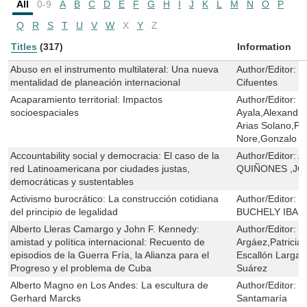
All
0-9
A
B
C
D
E
F
G
H
I
J
K
L
M
N
O
P
Q
R
S
T
U
V
W
X
Y
Z
Titles
(317)
Information
Abuso en el instrumento multilateral: Una nueva
Author/Editor:
S
mentalidad de planeación internacional
Cifuentes
Acaparamiento territorial: Impactos
Author/Editor:
L
socioespaciales
Ayala,Alexandra
Arias Solano,Pa
Nore,Gonzalo V
Accountability social y democracia: El caso de la
Author/Editor:
A
red Latinoamericana por ciudades justas,
QUIÑONES ,J
democráticas y sustentables
Activismo burocrático: La construcción cotidiana
Author/Editor:
L
del principio de legalidad
BUCHELY IBAR
Alberto Lleras Camargo y John F. Kennedy:
Author/Editor:
C
amistad y política internacional: Recuento de
Argáez,Patricia
episodios de la Guerra Fría, la Alianza para el
Escallón Largac
Progreso y el problema de Cuba
Suárez
Alberto Magno en Los Andes: La escultura de
Author/Editor:
P
Gerhard Marcks
Santamaría