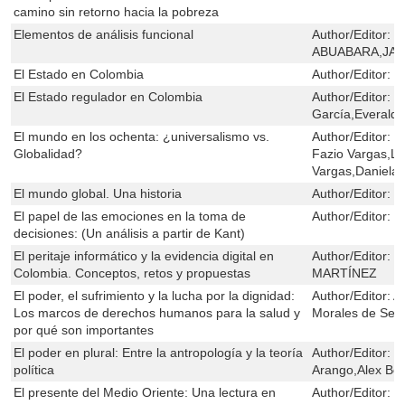
camino sin retorno hacia la pobreza
Elementos de análisis funcional
Author/Editor:
T
ABUABARA,JAI
El Estado en Colombia
Author/Editor:
L
El Estado regulador en Colombia
Author/Editor:
H
García,Everald
El mundo en los ochenta: ¿universalismo vs.
Author/Editor:
H
Globalidad?
Fazio Vargas,Lu
Vargas,Daniela 
El mundo global. Una historia
Author/Editor:
H
El papel de las emociones en la toma de
Author/Editor:
C
decisiones: (Un análisis a partir de Kant)
El peritaje informático y la evidencia digital en
Author/Editor:
J
Colombia. Conceptos, retos y propuestas
MARTÍNEZ
El poder, el sufrimiento y la lucha por la dignidad:
Author/Editor:
Al
Los marcos de derechos humanos para la salud y
Morales de Seti
por qué son importantes
El poder en plural: Entre la antropología y la teoría
Author/Editor:
M
política
Arango,Alex Bet
El presente del Medio Oriente: Una lectura en
Author/Editor:
H