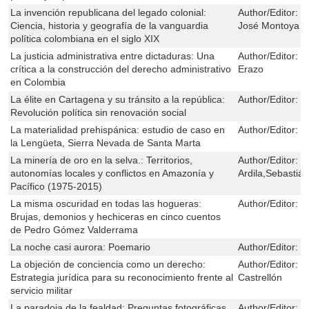
La invención republicana del legado colonial:
Author/Editor:
L
Ciencia, historia y geografía de la vanguardia
José Montoya 
política colombiana en el siglo XIX
La justicia administrativa entre dictaduras: Una
Author/Editor:
J
crítica a la construcción del derecho administrativo
Erazo
en Colombia
La élite en Cartagena y su tránsito a la república:
Author/Editor:
M
Revolución política sin renovación social
La materialidad prehispánica: estudio de caso en
Author/Editor:
D
la Lengüeta, Sierra Nevada de Santa Marta
La minería de oro en la selva.: Territorios,
Author/Editor:
Á
autonomías locales y conflictos en Amazonía y
Ardila,Sebastiá
Pacífico (1975-2015)
La misma oscuridad en todas las hogueras:
Author/Editor:
J
Brujas, demonios y hechiceras en cinco cuentos
de Pedro Gómez Valderrama
La noche casi aurora: Poemario
Author/Editor:
E
La objeción de conciencia como un derecho:
Author/Editor:
M
Estrategia jurídica para su reconocimiento frente al
Castrellón
servicio militar
La paradoja de la fealdad: Preguntas fotográficas
Author/Editor:
A