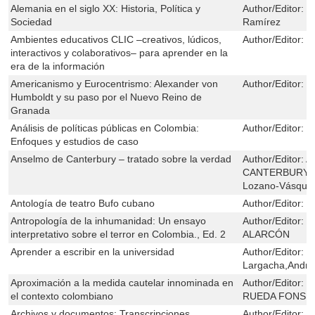
Alemania en el siglo XX: Historia, Política y
Author/Editor:
L
Sociedad
Ramírez
Ambientes educativos CLIC –creativos, lúdicos,
Author/Editor:
Á
interactivos y colaborativos– para aprender en la
era de la información
Americanismo y Eurocentrismo: Alexander von
Author/Editor:
M
Humboldt y su paso por el Nuevo Reino de
Granada
Análisis de políticas públicas en Colombia:
Author/Editor:
J
Enfoques y estudios de caso
Anselmo de Canterbury – tratado sobre la verdad
Author/Editor:
A
CANTERBURY,Fe
Lozano-Vásquez
Antología de teatro Bufo cubano
Author/Editor:
Ir
Antropología de la inhumanidad: Un ensayo
Author/Editor:
M
interpretativo sobre el terror en Colombia., Ed. 2
ALARCÓN
Aprender a escribir en la universidad
Author/Editor:
E
Largacha,Andr
Aproximación a la medida cautelar innominada en
Author/Editor:
M
el contexto colombiano
RUEDA FONSE
Archivos y documentos: Transcripciones
Author/Editor:
M