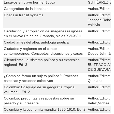
Ensayos en clave hermenéutica
GUTIÉRREZ,San
Cartografías de la identidad
Author/Editor:
A
Chaos in transit systems
Author/Editor:
J
Johnson,Robert
Valdivia
Circulación y apropiación de imágenes religiosas
Author/Editor:
M
en el Nuevo Reino de Granada, siglos XVI-XVIII
Ciudad antes del alba: antología poética
Author/Editor:
E
Ciudades y regiones en el contexto
Author/Editor:
J
contemporáneo. Conceptos, discusiones y casos
Duque,John Jai
Clientelismo:: el sistema político y su expresión
Author/Editor:
F
regional, Ed. 3
BUITRAGO,AN
DE GUEVARA
¿Cómo se forma un sujeto político?: Prácticas
Author/Editor:
C
estéticas y acciones colectivas
Quintana
Colombia: Bosquejo de su geografía tropical
Author/Editor:
E
volumen I, Ed. 2
Colombia, preguntas y respuestas sobre su
Author/Editor:
D
pasado y su presente
Vélez,Michael L
Colombia y la economía mundial 1830-1910, Ed. 2
Author/Editor:
J