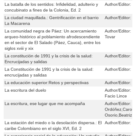
La batalla de los sentidos: Infidelidad, adulterio y
Author/Editor:
H
concubinato a fines de la Colonia, Ed. 2
La ciudad maquillada.: Gentrificación en el barrio
Author/Editor:
P
La Macarena
La comunidad negra de Páez: Un acercamiento
Author/Editor:
J
arqueo-histórico al poblamiento afrodescendiente
Tovar
en el sector de El Salado (Páez, Cauca), entre los
siglos xviii y xix
La constitución de 1991 y la crisis de la salud:
Author/Editor:
E
Encrucijadas y salidas
La Constitución de 1991 y la crisis de la salud:
Author/Editor:
E
encrucijadas y salidas
La educación superior:Retos y perspectivas
Author/Editor:
L
La escritura del duelo
Author/Editor:
V
Facio Lince
La escritura, ese lugar que me acompaña
Author/Editor:
M
Ordóñez,Carolin
Osorio,Beatriz 
La estación del miedo o la desolación dispersa.: El
Author/Editor:
H
caribe Colombiano en el siglo XVI, Ed. 2
La experiencia social de la educación: Un estudio
Author/Editor:
N