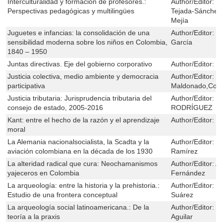
Interculturalidad y formación de profesores.:
Author/Editor:
B
Perspectivas pedagógicas y multilingües
Tejada-Sánchez
Mejía
Juguetes e infancias: la consolidación de una
Author/Editor:
D
sensibilidad moderna sobre los niños en Colombia,
García
1840 – 1950
Juntas directivas. Eje del gobierno corporativo
Author/Editor:
F
Justicia colectiva, medio ambiente y democracia
Author/Editor:
D
participativa
Maldonado,Coli
Justicia tributaria: Jurisprudencia tributaria del
Author/Editor:
E
consejo de estado, 2005-2016
RODRÍGUEZ
Kant: entre el hecho de la razón y el aprendizaje
Author/Editor:
J
moral
La Alemania nacionalsocialista, la Scadta y la
Author/Editor:
L
aviación colombiana en la década de los 1930
Ramírez
La alteridad radical que cura: Neochamanismos
Author/Editor:
A
yajeceros en Colombia
Fernández
La arqueología: entre la historia y la prehistoria.:
Author/Editor:
C
Estudio de una frontera conceptual
Suárez
La arqueología social latinoamericana.: De la
Author/Editor:
H
teoría a la praxis
Aguilar