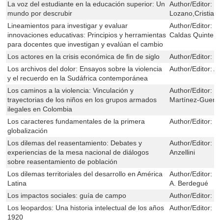
La voz del estudiante en la educación superior: Un
Author/Editor:
M
mundo por descrubir
Lozano,Cristia
Lineamientos para investigar y evaluar
Author/Editor:
G
innovaciones educativas: Principios y herramientas
Caldas Quinter
para docentes que investigan y evalúan el cambio
Los actores en la crisis económica de fin de siglo
Author/Editor:
M
Los archivos del dolor: Ensayos sobre la violencia
Author/Editor:
Al
y el recuerdo en la Sudáfrica contemporánea
Los caminos a la violencia: Vinculación y
Author/Editor:
G
trayectorias de los niños en los grupos armados
Martínez-Guerr
ilegales en Colombia
Los caracteres fundamentales de la primera
Author/Editor:
H
globalización
Los dilemas del reasentamiento: Debates y
Author/Editor:
M
experiencias de la mesa nacional de diálogos
Anzellini
sobre reasentamiento de población
Los dilemas territoriales del desarrollo en América
Author/Editor:
F
Latina
A. Berdegué
Los impactos sociales: guía de campo
Author/Editor:
M
Los leopardos: Una historia intelectual de los años
Author/Editor:
R
1920