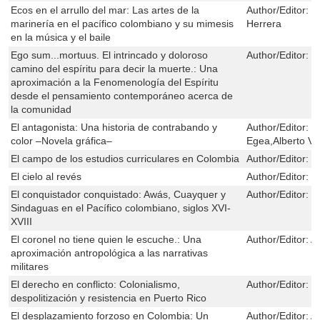
Ecos en el arrullo del mar: Las artes de la
Author/Editor:
C
marinería en el pacífico colombiano y su mimesis
Herrera
en la música y el baile
Ego sum...mortuus. El intrincado y doloroso
Author/Editor:
F
camino del espíritu para decir la muerte.: Una
aproximación a la Fenomenología del Espíritu
desde el pensamiento contemporáneo acerca de
la comunidad
El antagonista: Una historia de contrabando y
Author/Editor:
M
color –Novela gráfica–
Egea,Alberto V
El campo de los estudios curriculares en Colombia
Author/Editor:
J
El cielo al revés
Author/Editor:
E
El conquistador conquistado: Awás, Cuayquer y
Author/Editor:
M
Sindaguas en el Pacífico colombiano, siglos XVI-
XVIII
El coronel no tiene quien le escuche.: Una
Author/Editor:
A
aproximación antropológica a las narrativas
militares
El derecho en conflicto: Colonialismo,
Author/Editor:
J
despolitización y resistencia en Puerto Rico
El desplazamiento forzoso en Colombia: Un
Author/Editor:
A