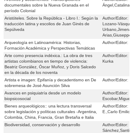
documentales sobre la Nueva Granada en el
Ángel,Catalina
período Colonial
Aristóteles. Sobre la República - Libro I.: Según la
Author/Editor:
F
traducción latina y escolios de Juan Ginés de
Lozano-Vásquez,
Sepúlveda
Urbano,Jimena 
Arias,Giuseppe 
Arqueología en Latinoamérica: Historias,
Author/Editor:
L
Formación Académica y Perspectivas Temáticas
Arte como presencia indéxica.: La obra de tres
Author/Editor:
M
artistas colombianos en tiempo de violencia:
Kurka
Beatriz González, Óscar Muñoz, y Doris Salcedo
en la década de los noventa
Artista e imagen: Epifanía y decadentismo en De
Author/Editor:
C
sobremesa de José Asunción Silva
Avances en psiquiatría desde un modelo
Author/Editor:
J
biopsicosocial
Escobar,Miguel 
Bienes arqueológicos:: una lectura transversal
Author/Editor:
L
sobre legislación y políticas culturales -Argentina,
E.,Carlo Emilio P
Colombia, China, Francia, Gran Bretaña e Italia
Biodiversidad, conservación y desarrollo
Author/Editor:
J
Sánchez,Santia