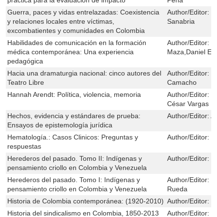
Guerra, paces y vidas entrelazadas: Coexistencia
Author/Editor:
J
y relaciones locales entre víctimas,
Sanabria
excombatientes y comunidades en Colombia
Habilidades de comunicación en la formación
Author/Editor:
E
médica contemporánea: Una experiencia
Maza,Daniel En
pedagógica
Hacia una dramaturgia nacional: cinco autores del
Author/Editor:
C
Teatro Libre
Camacho
Hannah Arendt: Política, violencia, memoria
Author/Editor:
L
César Vargas
Hechos, evidencia y estándares de prueba:
Author/Editor:
A
Ensayos de epistemología jurídica
Hematología.: Casos Clinicos: Preguntas y
Author/Editor:
M
respuestas
Herederos del pasado. Tomo II: Indígenas y
Author/Editor:
C
pensamiento criollo en Colombia y Venezuela
Herederos del pasado. Tomo I: Indígenas y
Author/Editor:
C
pensamiento criollo en Colombia y Venezuela
Rueda
Historia de Colombia contemporánea: (1920-2010)
Author/Editor:
R
Historia del sindicalismo en Colombia, 1850-2013
Author/Editor:
M