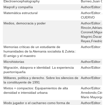
Electroencephalography
Burneo,Juan G.
Maqroll y compañía
Author/Editor:
M
Matemática estructural
Author/Editor:
A
CUERVO
Medios, democracia y poder
Author/Editor:
A
Rincón,Adriana
Coronell,Miguel
Magrini,Óscar 
Reyes,Friedrich
Memorias críticas de un estudiante de
Author/Editor:
E
humanidades de la Alemania socialista & Zuleta::
El amigo y el maestro
Microhistorias
Author/Editor:
G
Migración, diáspora e identidad: La experiencia
Author/Editor:
L
puertorriqueña
Militares, política y derecho. Sobre los silencios de
Author/Editor:
G
la constituyente de 1991
Mixtos + compactos: Equipamientos de alta
Author/Editor:
I
densidad e intensidad urbana
Arredondo,Cés
Mario Mayorga
Modo jugador o el cacharreo como forma de
Author/Editor:
N