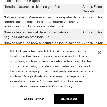
el espiritismo en Bogotá
Neruda.: Naturaleza, historia y poética
Author/Editor:
E
Guizado
Noticia al aire… Memoria en vivo:: etnografía de la
Author/Editor:
E
comunicación mediática de una muerte violenta y
su influencia en la experiencia del duelo
Nuevas tendencias del derecho probatorio:
Author/Editor:
H
Segunda edición ampliada, Ed. 2
Nuevos enfoques para el estudio de las relaciones
Author/Editor:
A
internacionales de Colombia
Tickner,Sebastiá
ITHAKA websites, which ITHAKA manages from its
Obras reunidas de Carlos B. Gutiérrez.: Volumen
Author/Editor:
C
location in the United States, use cookies for different
II. “Comprensión, escucha y pertenencia. Ensayos
purposes, such as to ensure web site function, display
sobre Heidegger y Gadamer"
non-targeted ads, provide social media features, and
Ooyoriyasa: Cosmología e interpretación onírica
Author/Editor:
J
track usage, engaging with third party service providers
entre los Ette del norte de Colombia
such as Google Analytics. You may manage non-
Ordenar para controlar: Ordenamiento espacial y
Author/Editor:
M
essential cookies in “Cookie Settings”. For more
control político en las neogranadinos, siglo XVIII
information, please see our
Cookie Policy
.
llanuras del Caribe y en los Andes centrales, Ed. 3
Orden natural y orden social: Ciencia y política en
Author/Editor:
M
el semanario del Nuevo Reyno de Granada
Cookie Settings
OK, proceed
Partidos y elecciones en Colombia
Author/Editor:
F