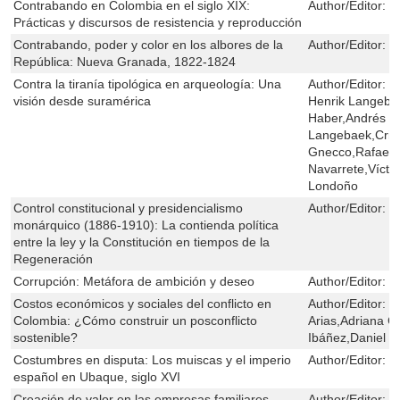
Contrabando en Colombia en el siglo XIX:
Author/Editor:
M
Prácticas y discursos de resistencia y reproducción
Contrabando, poder y color en los albores de la
Author/Editor:
M
República: Nueva Granada, 1822-1824
Contra la tiranía tipológica en arqueología: Una
Author/Editor:
C
visión desde suramérica
Henrik Langebae
Haber,Andrés L
Langebaek,Crist
Gnecco,Rafael 
Navarrete,Vícto
Londoño
Control constitucional y presidencialismo
Author/Editor:
M
monárquico (1886-1910): La contienda política
entre la ley y la Constitución en tiempos de la
Regeneración
Corrupción: Metáfora de ambición y deseo
Author/Editor:
H
Costos económicos y sociales del conflicto en
Author/Editor:
M
Colombia: ¿Cómo construir un posconflicto
Arias,Adriana 
sostenible?
Ibáñez,Daniel M
Costumbres en disputa: Los muiscas y el imperio
Author/Editor:
S
español en Ubaque, siglo XVI
Creación de valor en las empresas familiares
Author/Editor:
L