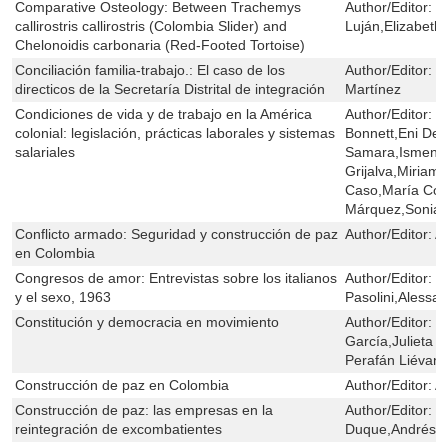
Comparative Osteology: Between Trachemys
Author/Editor:
C
callirostris callirostris (Colombia Slider) and
Luján,Elizabet
Chelonoidis carbonaria (Red-Footed Tortoise)
Conciliación familia-trabajo.: El caso de los
Author/Editor:
J
directicos de la Secretaría Distrital de integración
Martínez
Condiciones de vida y de trabajo en la América
Author/Editor:
E
colonial: legislación, prácticas laborales y sistemas
Bonnett,Eni De 
salariales
Samara,Ismenia
Grijalva,Miriam 
Caso,María Con
Márquez,Sonia 
Conflicto armado: Seguridad y construcción de paz
Author/Editor:
A
en Colombia
Congresos de amor: Entrevistas sobre los italianos
Author/Editor:
P
y el sexo, 1963
Pasolini,Alessa
Constitución y democracia en movimiento
Author/Editor:
H
García,Julieta L
Perafán Liévan
Construcción de paz en Colombia
Author/Editor:
A
Construcción de paz: las empresas en la
Author/Editor:
J
reintegración de excombatientes
Duque,Andrés B