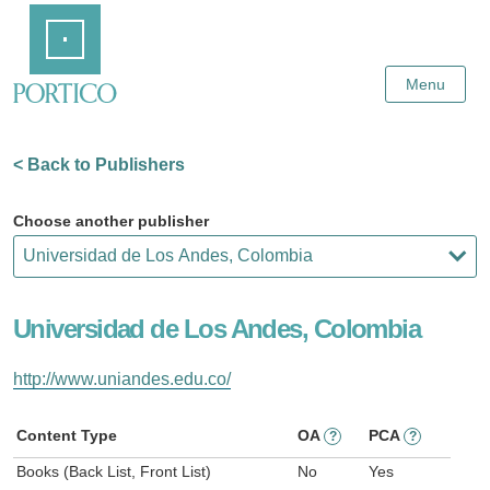
Skip
Home
to
Main
Content
Menu
< Back to Publishers
Choose another publisher
Universidad de Los Andes, Colombia
http://www.uniandes.edu.co/
Content Type
OA
PCA
?
?
Books (Back List, Front List)
No
Yes