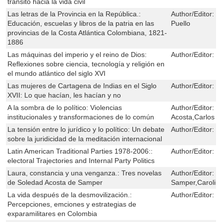
tránsito hacia la vida civil
Las letras de la Provincia en la República.:
Author/Editor:
R
Educación, escuelas y libros de la patria en las
Puello
provincias de la Costa Atlántica Colombiana, 1821-
1886
Las máquinas del imperio y el reino de Dios:
Author/Editor:
M
Reflexiones sobre ciencia, tecnología y religión en
el mundo atlántico del siglo XVI
Las mujeres de Cartagena de Indias en el Siglo
Author/Editor:
M
XVII: Lo que hacían, les hacían y no
A la sombra de lo político: Violencias
Author/Editor:
M
institucionales y transformaciones de lo común
Acosta,Carlos 
La tensión entre lo jurídico y lo político: Un debate
Author/Editor:
L
sobre la juridicidad de la meditación internacional
Latin American Traditional Parties 1978-2006::
Author/Editor:
L
electoral Trajectories and Internal Party Politics
Laura, constancia y una venganza.: Tres novelas
Author/Editor:
S
de Soledad Acosta de Samper
Samper,Carolina
La vida después de la desmovilización.:
Author/Editor:
E
Percepciones, emciones y estrategias de
exparamilitares en Colombia