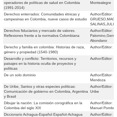
operadores de políticas de salud en Colombia
Montealegre
(1991-2014)
Derechos enterrados: Comunidades étnicas y
Author/Editor:
T
campesinas en Colombia, nueve casos de estudio
GRUESO,MAGN
SALINAS,JULI
Derechos fiduciarios y mercado de valores.
Author/Editor:
J
Reflexiones frente a la normativa Colombiana
Palomino,Germá
Abondano
Derecho y familia en colombia: Historias de raza,
Author/Editor:
I
género y propiedad (1540-1980)
Desarrollo y conflicto: Territorios, recursos y
Author/Editor:
M
paisajes en la historia oculta de proyectos y
políticas
De un solo dominio
Author/Editor:
J
Mendoza
De Uribe, Santos y otras especies políticas:
Author/Editor:
O
Comunicación de gobierno en Colombia, Argentina
Uribe
y Brasil
Dibujar la nación: La comisión corográfica en la
Author/Editor:
N
Colombia del siglo XIX
Manuel Pombo
Diccionario Achagua-Español Español-Achagua
Author/Editor:
M