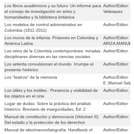
Los libros académicos y su futuro: Un informe para
Author/Editor:
M
el consejo de investigación en artes y
Velásquez
humanidades y la biblioteca británica
Los modelos de control administrativo en
Author/Editor:
M
Colombia (1811-2011)
Los muros de la infamia: Prisiones en Colombia y
Author/Editor:
L
América Latina
ARIZA,MANUEL
Los retos de la Colombia contemporánea: miradas
Author/Editor:
M
disciplinares diversas en las ciencias sociales
Los setenta convulsionan el mundo. Irrumpe el
Author/Editor:
H
presente histórico
Los "teatros" de la memoria
Author/Editor:
L
E.,Manuel Salge
Los útiles y los inútiles.: Presencia y visibilidad de
Author/Editor:
A
los objetos en el cine
Lugar de dudas: Sobre la práctica del análisis
Author/Editor:
R
histórico. Breviario de inseguridades, Ed. 2
Manual de consttución y democracia (Volumen II):
Author/Editor:
H
Del estado y la protección de los derechos
Manual de electroencefalografía: Handbook of
Author/Editor:
L