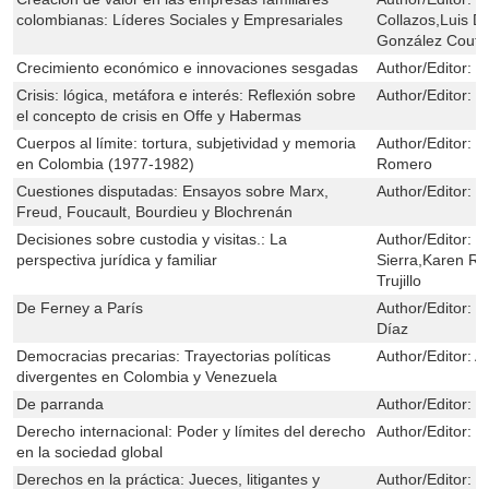
colombianas: Líderes Sociales y Empresariales
Collazos,Luis D
González Coutu
Crecimiento económico e innovaciones sesgadas
Author/Editor:
H
Crisis: lógica, metáfora e interés: Reflexión sobre
Author/Editor:
J
el concepto de crisis en Offe y Habermas
Cuerpos al límite: tortura, subjetividad y memoria
Author/Editor:
J
en Colombia (1977-1982)
Romero
Cuestiones disputadas: Ensayos sobre Marx,
Author/Editor:
R
Freud, Foucault, Bourdieu y Blochrenán
Decisiones sobre custodia y visitas.: La
Author/Editor:
I
perspectiva jurídica y familiar
Sierra,Karen Ri
Trujillo
De Ferney a París
Author/Editor:
J
Díaz
Democracias precarias: Trayectorias políticas
Author/Editor:
A
divergentes en Colombia y Venezuela
De parranda
Author/Editor:
M
Derecho internacional: Poder y límites del derecho
Author/Editor:
R
en la sociedad global
Derechos en la práctica: Jueces, litigantes y
Author/Editor:
E