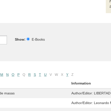
Show:
E-Books
M
N
O
P
Q
R
S
T
U
V
W
X
Y
Z
Information
 de masas
Author/Editor:
LIBERTAD
Author/Editor:
Leonardo 