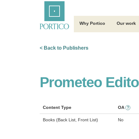
Skip
Home
to
Main
Content
Why Portico
Our work
< Back to Publishers
Prometeo Editor
Content Type
OA
?
Books (Back List, Front List)
No