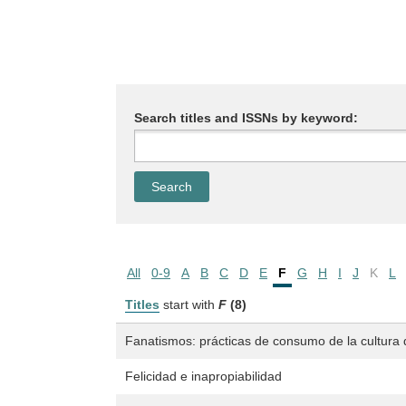
Search titles and ISSNs by keyword:
All
0-9
A
B
C
D
E
F
G
H
I
J
K
L
Titles
start with
F
(8)
Fanatismos: prácticas de consumo de la cultura
Felicidad e inapropiabilidad