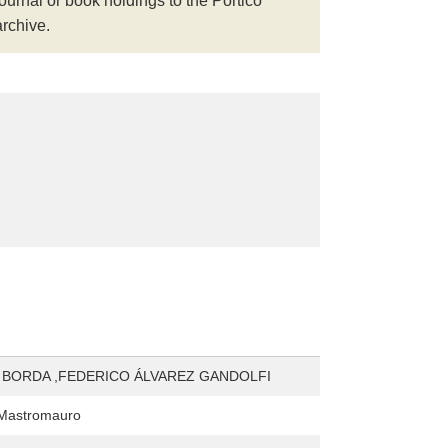
journal or book holdings to the Portico
archive.
 BORDA ,FEDERICO ÁLVAREZ GANDOLFI
Mastromauro