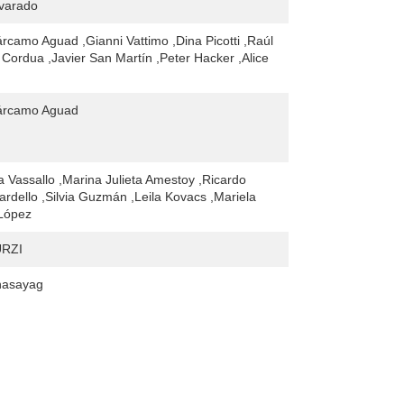
lvarado
rcamo Aguad ,Gianni Vattimo ,Dina Picotti ,Raúl
 Cordua ,Javier San Martín ,Peter Hacker ,Alice
árcamo Aguad
a Vassallo ,Marina Julieta Amestoy ,Ricardo
ardello ,Silvia Guzmán ,Leila Kovacs ,Mariela
 López
RZI
nasayag