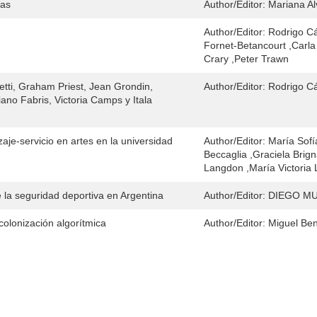
ras
Author/Editor:
Mariana A
Author/Editor:
Rodrigo Cá
Fornet-Betancourt ,Carla
Crary ,Peter Trawn
retti, Graham Priest, Jean Grondin,
Author/Editor:
Rodrigo C
ano Fabris, Victoria Camps y Itala
aje-servicio en artes en la universidad
Author/Editor:
María Sofí
Beccaglia ,Graciela Brign
Langdon ,María Victoria
de la seguridad deportiva en Argentina
Author/Editor:
DIEGO MU
olonización algorítmica
Author/Editor:
Miguel Be