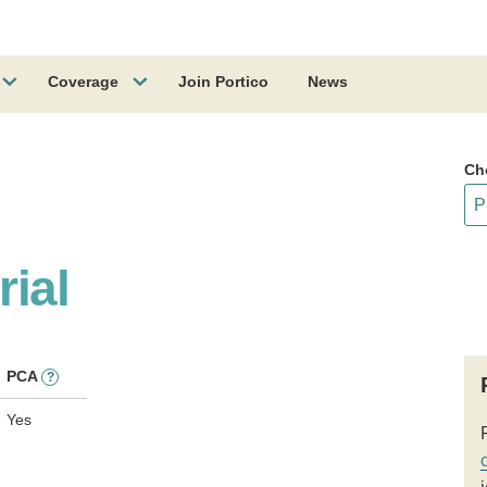
Coverage
Join Portico
News
Ch
ial
PCA
?
Yes